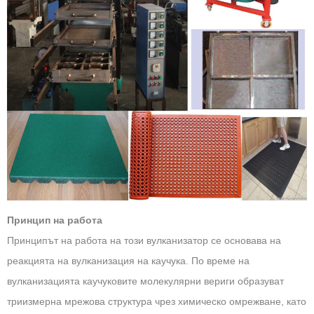
Принцип на работа
Принципът на работа на този вулканизатор се основава на
реакцията на вулканизация на каучука. По време на
вулканизацията каучуковите молекулярни вериги образуват
триизмерна мрежова структура чрез химическо омрежване, като