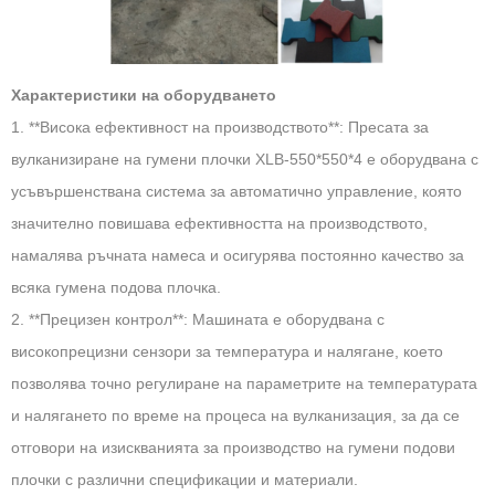
Характеристики на оборудването
1. **Висока ефективност на производството**: Пресата за
вулканизиране на гумени плочки XLB-550*550*4 е оборудвана с
усъвършенствана система за автоматично управление, която
значително повишава ефективността на производството,
намалява ръчната намеса и осигурява постоянно качество за
всяка гумена подова плочка.
2. **Прецизен контрол**: Машината е оборудвана с
високопрецизни сензори за температура и налягане, което
позволява точно регулиране на параметрите на температурата
и налягането по време на процеса на вулканизация, за да се
отговори на изискванията за производство на гумени подови
плочки с различни спецификации и материали.