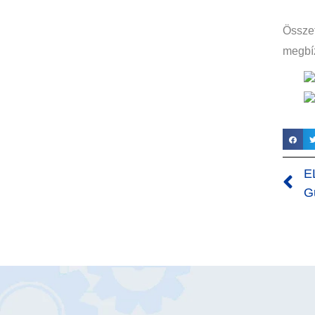
Összef
megbíz
E
G