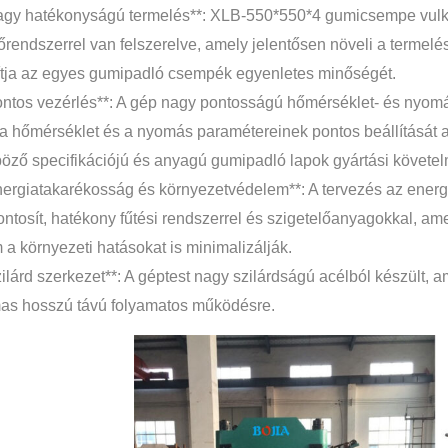
agy hatékonyságú termelés**: XLB-550*550*4 gumicsempe vulkan
őrendszerrel van felszerelve, amely jelentősen növeli a termelé
ítja az egyes gumipadló csempék egyenletes minőségét.
ontos vezérlés**: A gép nagy pontosságú hőmérséklet- és nyomá
 a hőmérséklet és a nyomás paramétereinek pontos beállítását a
öző specifikációjú és anyagú gumipadló lapok gyártási követe
nergiatakarékosság és környezetvédelem**: A tervezés az ener
ntosít, hatékony fűtési rendszerrel és szigetelőanyagokkal, a
a környezeti hatásokat is minimalizálják.
zilárd szerkezet**: A géptest nagy szilárdságú acélból készült, ame
as hosszú távú folyamatos működésre.