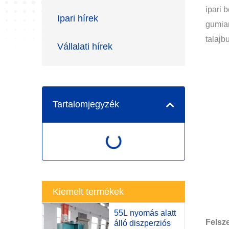
ipari 
Ipari hírek
gumian
talajb
Vállalati hírek
Tartalomjegyzék
Kiemelt termékek
55L nyomás alatt
Felsze
álló diszperziós