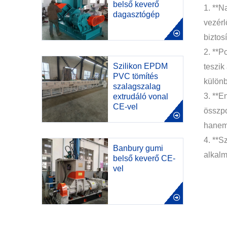
belső keverő
1. **N
dagasztógép
vezérl
biztos
2. **P
Szilikon EPDM
teszik
PVC tömítés
különb
szalagszalag
3. **E
extrudáló vonal
CE-vel
összpo
hanem 
4. **S
Banbury gumi
alkalm
belső keverő CE-
vel