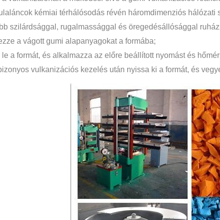
laláncok kémiai térhálósodás révén háromdimenziós hálózati sz
b szilárdsággal, rugalmassággal és öregedésállósággal ruházzá
ezze a vágott gumi alapanyagokat a formába;
a le a formát, és alkalmazza az előre beállított nyomást és hőmér
bizonyos vulkanizációs kezelés után nyissa ki a formát, és vegy