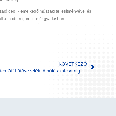
záló gép, kiemelkedő műszaki teljesítményével és
ált a modern gumitermékgyártásban.
KÖVETKEZŐ
Gumibatch Off hűtővezeték: A hűtés kulcsa a gumigyártásban