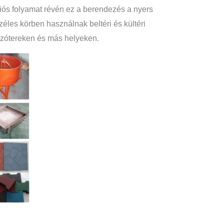
ós folyamat révén ez a berendezés a nyers
éles körben használnak beltéri és kültéri
tszótereken és más helyeken.