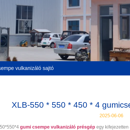
sempe vulkanizáló sajtó
XLB-550 * 550 * 450 * 4 gumics
2025-06-06
50*550*4
gumi csempe vulkanizáló présgép
egy kifejezetten