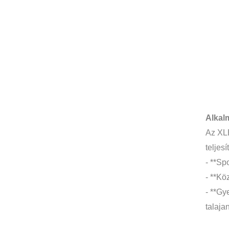
Alkalm
Az XLB
teljes
- **Sp
- **Kö
- **Gy
talaja