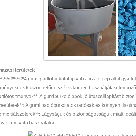
azási területek
-550*550*4 gumi padlóburkolólap vulkanizáló gép által gyártot
ítményüknek köszönhetően széles körben használják különböző 
ortlétesítmények**: A gumiburkolólapok jó ütéscsillapítást bizto
zterületek**: A gumi padlóburkolatok tartósak és könnyen tisztíth
ermekjátszóterek**: Lágyságuk és biztonságosságuk miatt ideál
nyagként való használatra.