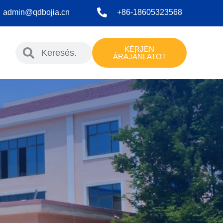
admin@qdbojia.cn
+86-18605323568
KÉRJEN
n
ÁRAJÁNLATOT