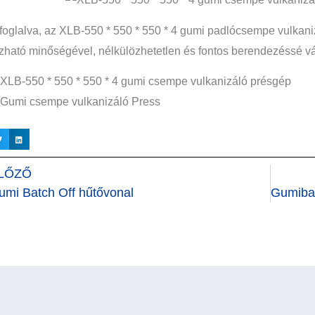
oglalva, az XLB-550 * 550 * 550 * 4 gumi padlócsempe vulkani
ható minőségével, nélkülözhetetlen és fontos berendezéssé v
LŐZŐ
umi Batch Off hűtővonal