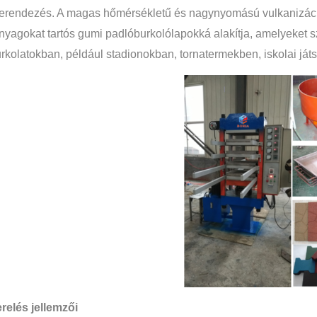
berendezés. A magas hőmérsékletű és nagynyomású vulkanizáci
yagokat tartós gumi padlóburkolólapokká alakítja, amelyeket sz
urkolatokban, például stadionokban, tornatermekben, iskolai já
relés jellemzői