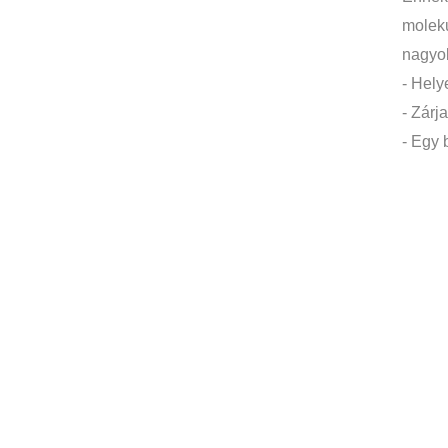
moleku
nagyob
- Hely
- Zárj
- Egy 