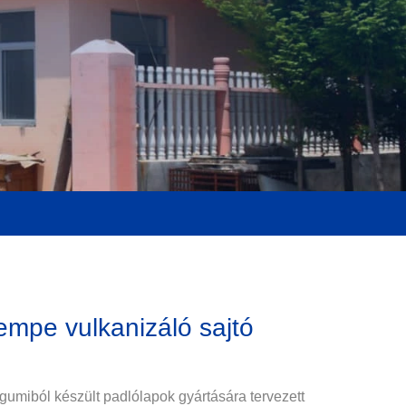
empe vulkanizáló sajtó
 gumiból készült padlólapok gyártására tervezett