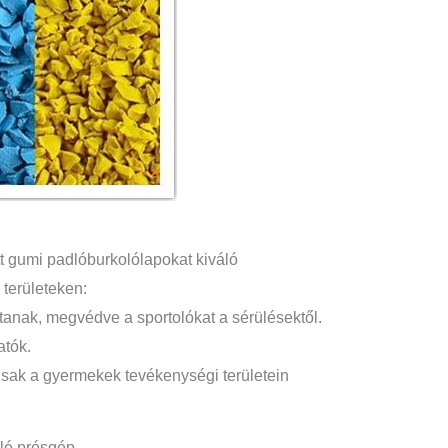
t gumi padlóburkolólapokat kiváló
területeken:
sítanak, megvédve a sportolókat a sérülésektől.
atók.
isak a gyermekek tevékenységi területein