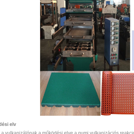
ési elv
a vulkanizálónak a működési elve a gumi vulkanizációs reakció