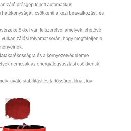
izáló présgép fejlett automatikus
s hatékonyságát, csökkenti a kézi beavatkozást, és
sérzékelőkkel van felszerelve, amelyek lehetővé
 vulkanizálási folyamat során, hogy megfeleljen a
lményeinek.
giatakarékosságra és a környezetvédelemre
melyek nemcsak az energiafogyasztást csökkentik,
ly kiváló stabilitást és tartósságot kínál, így