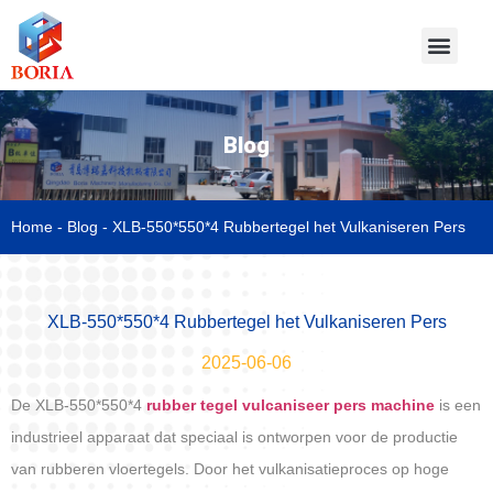
Blog
Home
-
Blog
-
XLB-550*550*4 Rubbertegel het Vulkaniseren Pers
XLB-550*550*4 Rubbertegel het Vulkaniseren Pers
2025-06-06
De XLB-550*550*4
rubber tegel vulcaniseer pers machine
is een
industrieel apparaat dat speciaal is ontworpen voor de productie
van rubberen vloertegels. Door het vulkanisatieproces op hoge