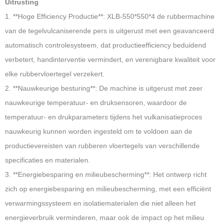
Uitrusting
1. **Hoge Efficiency Productie**: XLB-550*550*4 de rubbermachine
van de tegelvulcaniserende pers is uitgerust met een geavanceerd
automatisch controlesysteem, dat productieefficiency beduidend
verbetert, handinterventie vermindert, en verenigbare kwaliteit voor
elke rubbervloertegel verzekert.
2. **Nauwkeurige besturing**: De machine is uitgerust met zeer
nauwkeurige temperatuur- en druksensoren, waardoor de
temperatuur- en drukparameters tijdens het vulkanisatieproces
nauwkeurig kunnen worden ingesteld om te voldoen aan de
productievereisten van rubberen vloertegels van verschillende
specificaties en materialen.
3. **Energiebesparing en milieubescherming**: Het ontwerp richt
zich op energiebesparing en milieubescherming, met een efficiënt
verwarmingssysteem en isolatiematerialen die niet alleen het
energieverbruik verminderen, maar ook de impact op het milieu