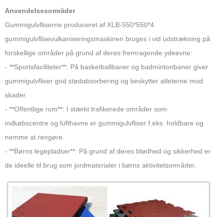
Anvendelsesområder
Gummigulvfliserne produceret af XLB-550*550*4
gummigulvflisevulkaniseringsmaskinen bruges i vid udstrækning på
forskellige områder på grund af deres fremragende ydeevne:
- **Sportsfaciliteter**: På basketballbaner og badmintonbaner giver
gummigulvfliser god stødabsorbering og beskytter atleterne mod
skader.
- **Offentlige rum**: I stærkt trafikerede områder som
indkøbscentre og lufthavne er gummigulvfliser f.eks. holdbare og
nemme at rengøre.
- **Børns legepladser**: På grund af deres blødhed og sikkerhed er
de ideelle til brug som jordmaterialer i børns aktivitetsområder.