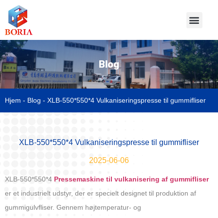
Blog
Hjem
-
Blog
-
XLB-550*550*4 Vulkaniseringspresse til gummifliser
XLB-550*550*4 Vulkaniseringspresse til gummifliser
2025-06-06
XLB-550*550*4
Pressemaskine til vulkanisering af gummifliser
er et industrielt udstyr, der er specielt designet til produktion af
gummigulvfliser. Gennem højtemperatur- og