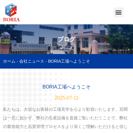
ブログ
ホーム
-
会社ニュース
-
BORIA工場へようこそ
BORIA工場へようこそ
2025-07-11
私たちは、大切なお客様の工場見学を心より歓迎いたします。百聞
は一見に如かず、弊社の生産設備を直接ご覧いただくことで、弊社
の製造能力と品質管理プロセスをより深くご理解いただけると信じ