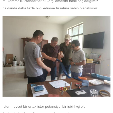
mükemmellik standartlarını karşılamasını nasıl sağladığımız
hakkında daha fazla bilgi edinme fırsatına sahip olacaksınız.
İster mevcut bir ortak ister potansiyel bir işbirlikçi olun,