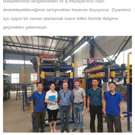
faaliyetlerimizi sergilemekten ve iş ihtiyaçlarınızı nasıl
destekleyebileceğimizi tartışmaktan heyecan duyuyoruz. Ziyaretiniz
için uygun bir zaman planlamak üzere lütfen bizimle iletişime
geçmekten çekinmeyin.