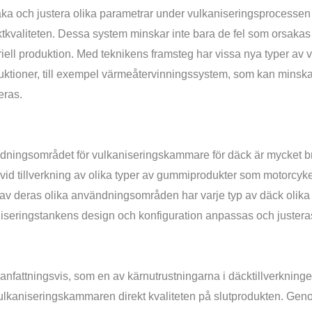
ka och justera olika parametrar under vulkaniseringsprocessen i r
tkvaliteten. Dessa system minskar inte bara de fel som orsakas a
riell produktion. Med teknikens framsteg har vissa nya typer av
uktioner, till exempel värmeåtervinningssystem, som kan minsk
eras.
ningsområdet för vulkaniseringskammare för däck är mycket bre
vid tillverkning av olika typer av gummiprodukter som motorcyke
av deras olika användningsområden har varje typ av däck olika
iseringstankens design och konfiguration anpassas och justeras
fattningsvis, som en av kärnutrustningarna i däcktillverkning
lkaniseringskammaren direkt kvaliteten på slutprodukten. Geno