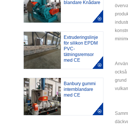
blandare Knådare
överva
produk
indust
konstr
Extruderingslinje
minim
för silikon EPDM
PVC-
tätningsremsor
med CE
Använd
också 
grund 
Banbury gummi
vulkan
internblandare
med CE
Samman
däckvu