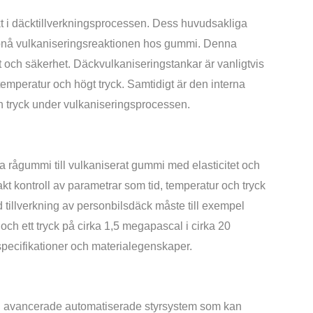
t i däcktillverkningsprocessen. Dess huvudsakliga
ppnå vulkaniseringsreaktionen hos gummi. Denna
t och säkerhet. Däckvulkaniseringstankar är vanligtvis
temperatur och högt tryck. Samtidigt är den interna
ch tryck under vulkaniseringsprocessen.
 rågummi till vulkaniserat gummi med elasticitet och
 kontroll av parametrar som tid, temperatur och tryck
id tillverkning av personbilsdäck måste till exempel
ch ett tryck på cirka 1,5 megapascal i cirka 20
 specifikationer och materialegenskaper.
 avancerade automatiserade styrsystem som kan