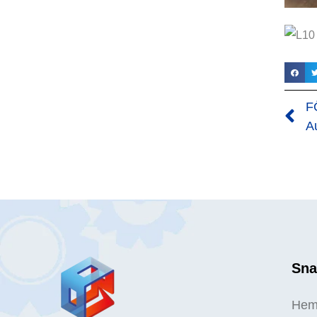
F
Sna
He