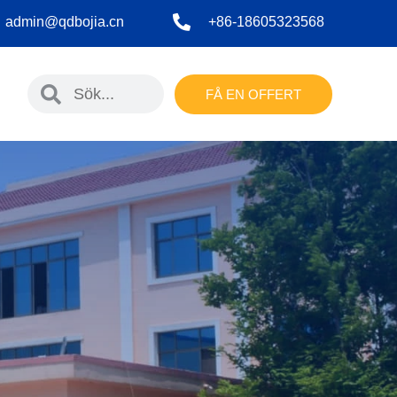
admin@qdbojia.cn
+86-18605323568
h
FÅ EN OFFERT