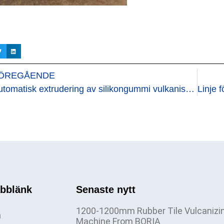
ÖREGÅENDE
Automatisk extrudering av silikongummi vulkaniseringslinje
bblänk
Senaste nytt
1200-1200mm Rubber Tile Vulcanizi
m
Machine From BORIA