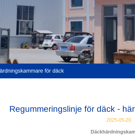
härdningskammare för däck
Regummeringslinje för däck - hä
2025-05-20
Däckhärdningska