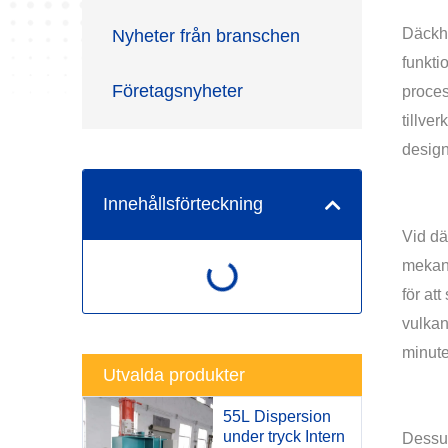
Däckhä
Nyheter från branschen
funkti
Företagsnyheter
proces
tillve
design
Innehållsförteckning
Vid dä
mekani
för at
vulkan
minute
Utvalda produkter
55L Dispersion
under tryck Intern
Dessu