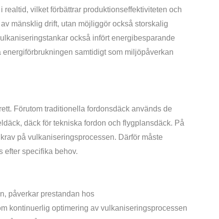
ealtid, vilket förbättrar produktionseffektiviteten och
v mänsklig drift, utan möjliggör också storskalig
 vulkaniseringstankar också infört energibesparande
a energiförbrukningen samtidigt som miljöpåverkan
tt. Förutom traditionella fordonsdäck används de
ldäck, däck för tekniska fordon och flygplansdäck. På
 krav på vulkaniseringsprocessen. Därför måste
 efter specifika behov.
en, påverkar prestandan hos
m kontinuerlig optimering av vulkaniseringsprocessen