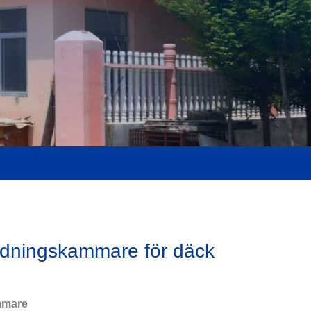
rdningskammare för däck
mmare