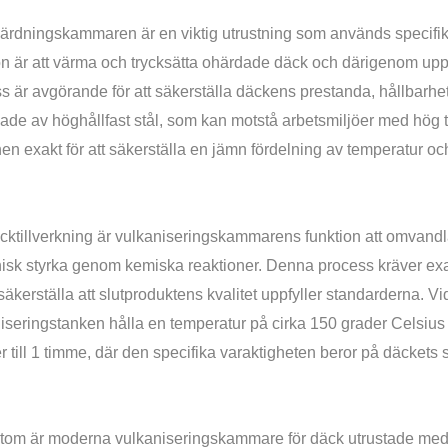
rdningskammaren är en viktig utrustning som används specifik
on är att värma och trycksätta ohärdade däck och därigenom u
s är avgörande för att säkerställa däckens prestanda, hållbarhe
rkade av höghållfast stål, som kan motstå arbetsmiljöer med hög 
en exakt för att säkerställa en jämn fördelning av temperatur o
cktillverkning är vulkaniseringskammarens funktion att omvandla
sk styrka genom kemiska reaktioner. Denna process kräver exakt
t säkerställa att slutproduktens kvalitet uppfyller standarderna. V
iseringstanken hålla en temperatur på cirka 150 grader Celsius o
r till 1 timme, där den specifika varaktigheten beror på däckets
tom är moderna vulkaniseringskammare för däck utrustade med