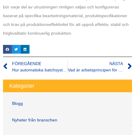
bör varje del av utrustningen rimligen väljas och konfigureras
baserat på specifika bearbetningsmaterial, produktspecifikationer
och krav på produktionseffektivitet för att uppnå effektiv, stabil och
högkvalitativ kontinuerlig produktion.
FÖREGÅENDE
NÄSTA
Hur automatiska batchsystem förbättrar effektiviteten och noggrannheten i industrin
Vad är arbetsprincipen för Banbury Mixer?
Kategorier
Blogg
Nyheter från branschen