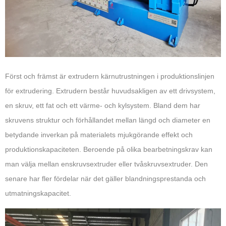
Först och främst är extrudern kärnutrustningen i produktionslinjen
för extrudering. Extrudern består huvudsakligen av ett drivsystem,
en skruv, ett fat och ett värme- och kylsystem. Bland dem har
skruvens struktur och förhållandet mellan längd och diameter en
betydande inverkan på materialets mjukgörande effekt och
produktionskapaciteten. Beroende på olika bearbetningskrav kan
man välja mellan enskruvsextruder eller tvåskruvsextruder. Den
senare har fler fördelar när det gäller blandningsprestanda och
utmatningskapacitet.