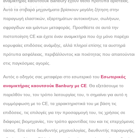
αναμικτήρες καουτσούκ Banbury έχουν θέσει πρότυπα αριστείας.
Αυτά τα στιβαρά μηχανήματα βρίσκουν μεγάλη ζήτηση στην
παραγωγή ελαστικών, εξαρτημάτων αυτοκινήτων, σωλήνων,
σφραγίδων και ιμάντων μεταφοράς. Προσθέστε σε αυτά την
πιστοποίηση CE και έχετε έναν αναμικτήρα που όχι μόνο παρέχει
κορυφαίες επιδόσεις ανάμιξης, αλλά πληροί επίσης τα αυστηρά
πρότυπα ασφάλειας, περιβάλλοντος και ποιότητας που απαιτούνται
στις παγκόσμιες αγορές.
Αυτός ο οδηγός σας μεταφέρει στο εσωτερικό του
Εσωτερικός
αναμικτήρας καουτσούκ Banbury με CE
. Θα εξετάσουμε το
παρελθόν του, τον τρόπο λειτουργίας του, τι σημαίνει για αυτό η
συμμόρφωση με το CE, τα χαρακτηριστικά του με βάση τις
επιδόσεις, τις επιλογές για την προσαρμογή του, τις χρήσεις σε
διάφορες βιομηχανίες, τον τρόπο φροντίδας του και τις επερχόμενες
τάσεις. Είτε είστε διευθυντής μηχανολογίας, διευθυντής παραγωγής,