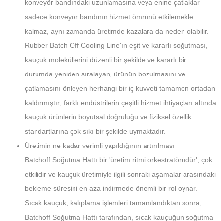
konveyör bandındaki uzunlamasına veya enine çatlaklar
sadece konveyör bandının hizmet ömrünü etkilemekle
kalmaz, aynı zamanda üretimde kazalara da neden olabilir.
Rubber Batch Off Cooling Line'ın eşit ve kararlı soğutması,
kauçuk moleküllerini düzenli bir şekilde ve kararlı bir
durumda yeniden sıralayan, ürünün bozulmasını ve
çatlamasını önleyen herhangi bir iç kuvveti tamamen ortadan
kaldırmıştır; farklı endüstrilerin çeşitli hizmet ihtiyaçları altında
kauçuk ürünlerin boyutsal doğruluğu ve fiziksel özellik
standartlarına çok sıkı bir şekilde uymaktadır.
Üretimin ne kadar verimli yapıldığının artırılması
Batchoff Soğutma Hattı bir 'üretim ritmi orkestratörüdür', çok
etkilidir ve kauçuk üretimiyle ilgili sonraki aşamalar arasındaki
bekleme süresini en aza indirmede önemli bir rol oynar.
Sıcak kauçuk, kalıplama işlemleri tamamlandıktan sonra,
Batchoff Soğutma Hattı tarafından, sıcak kauçuğun soğutma