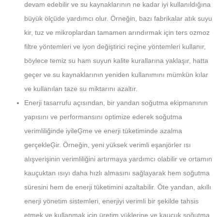
devam edebilir ve su kaynaklarının ne kadar iyi kullanıldığına
büyük ölçüde yardımcı olur. Örneğin, bazı fabrikalar atık suyu
kir, tuz ve mikroplardan tamamen arındırmak için ters ozmoz
filtre yöntemleri ve iyon değiştirici reçine yöntemleri kullanır,
böylece temiz su ham suyun kalite kurallarına yaklaşır, hatta
geçer ve su kaynaklarının yeniden kullanımını mümkün kılar
ve kullanılan taze su miktarını azaltır.
Enerji tasarrufu açısından, bir yandan soğutma ekipmanının
yapısını ve performansını optimize ederek soğutma
verimliliğinde iyileĢme ve enerji tüketiminde azalma
gerçekleĢir. Örneğin, yeni yüksek verimli eşanjörler ısı
alışverişinin verimliliğini artırmaya yardımcı olabilir ve ortamın
kauçuktan ısıyı daha hızlı almasını sağlayarak hem soğutma
süresini hem de enerji tüketimini azaltabilir. Öte yandan, akıllı
enerji yönetim sistemleri, enerjiyi verimli bir şekilde tahsis
etmek ve kullanmak için üretim yüklerine ve kauçuk soğutma