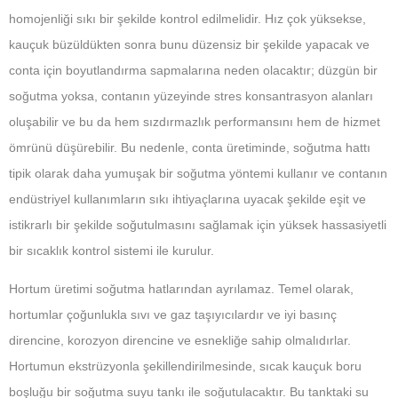
homojenliği sıkı bir şekilde kontrol edilmelidir. Hız çok yüksekse,
kauçuk büzüldükten sonra bunu düzensiz bir şekilde yapacak ve
conta için boyutlandırma sapmalarına neden olacaktır; düzgün bir
soğutma yoksa, contanın yüzeyinde stres konsantrasyon alanları
oluşabilir ve bu da hem sızdırmazlık performansını hem de hizmet
ömrünü düşürebilir. Bu nedenle, conta üretiminde, soğutma hattı
tipik olarak daha yumuşak bir soğutma yöntemi kullanır ve contanın
endüstriyel kullanımların sıkı ihtiyaçlarına uyacak şekilde eşit ve
istikrarlı bir şekilde soğutulmasını sağlamak için yüksek hassasiyetli
bir sıcaklık kontrol sistemi ile kurulur.
Hortum üretimi soğutma hatlarından ayrılamaz. Temel olarak,
hortumlar çoğunlukla sıvı ve gaz taşıyıcılardır ve iyi basınç
direncine, korozyon direncine ve esnekliğe sahip olmalıdırlar.
Hortumun ekstrüzyonla şekillendirilmesinde, sıcak kauçuk boru
boşluğu bir soğutma suyu tankı ile soğutulacaktır. Bu tanktaki su