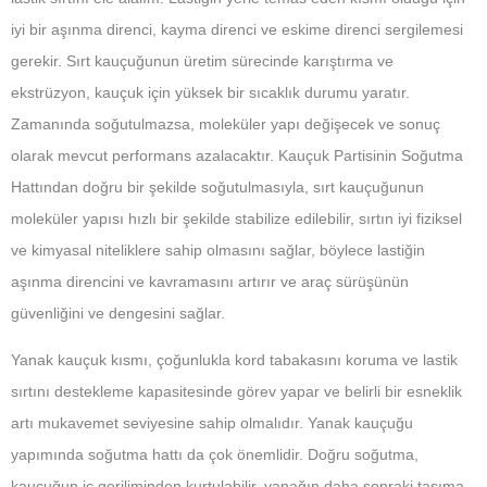
iyi bir aşınma direnci, kayma direnci ve eskime direnci sergilemesi
gerekir. Sırt kauçuğunun üretim sürecinde karıştırma ve
ekstrüzyon, kauçuk için yüksek bir sıcaklık durumu yaratır.
Zamanında soğutulmazsa, moleküler yapı değişecek ve sonuç
olarak mevcut performans azalacaktır. Kauçuk Partisinin Soğutma
Hattından doğru bir şekilde soğutulmasıyla, sırt kauçuğunun
moleküler yapısı hızlı bir şekilde stabilize edilebilir, sırtın iyi fiziksel
ve kimyasal niteliklere sahip olmasını sağlar, böylece lastiğin
aşınma direncini ve kavramasını artırır ve araç sürüşünün
güvenliğini ve dengesini sağlar.
Yanak kauçuk kısmı, çoğunlukla kord tabakasını koruma ve lastik
sırtını destekleme kapasitesinde görev yapar ve belirli bir esneklik
artı mukavemet seviyesine sahip olmalıdır. Yanak kauçuğu
yapımında soğutma hattı da çok önemlidir. Doğru soğutma,
kauçuğun iç geriliminden kurtulabilir, yanağın daha sonraki taşıma