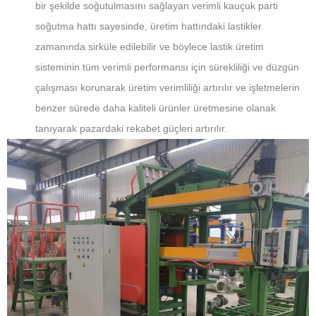
bir şekilde soğutulmasını sağlayan verimli kauçuk parti
soğutma hattı sayesinde, üretim hattındaki lastikler
zamanında sirküle edilebilir ve böylece lastik üretim
sisteminin tüm verimli performansı için sürekliliği ve düzgün
çalışması korunarak üretim verimliliği artırılır ve işletmelerin
benzer sürede daha kaliteli ürünler üretmesine olanak
tanıyarak pazardaki rekabet güçleri artırılır.