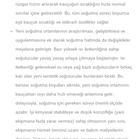
rüzgar hızını artırarak kauçuğun sıcaklığını hızla normal
sınırlar içine getirecektir. Bu, tüm soğutma süreci boyunca
eşit kauçuk sıcaklığı ve istikrarlı özellikler sağlar.
Yeni soğutma ortamlarının araştırılması, geliştirilmesi ve
uygulanmasına ek olarak soğutma hattında da değişiklikler
meydana gelmiştir. Bazı yüksek ısı iletkenliğine sahip
soğutucular yavaş yavaş ortaya çıkmaya başlamıştır. Isı
iletkenliği geleneksel su veya yağ bazlı soğutucuların birkaç
katı olan yeni sentetik soğutucular bunlardan biridir. Bu,
benzer soğutma koşulları altında, yeni soğutma ortamının
kauçuktan ısıyı daha hızlı emeceği anlamına gelir;
dolayısıyla, soğutma için gereken süreyi önemli ölçüde
azaltır. İyi kimyasal stabiliteye ve düşük korozifliğe (yani
ekipmana fazla zarar vermez) sahip olmasının yanı sıra,
ekipmanın hizmet ömrünü uzatır ve bakım maliyetlerini
düşürür. Dahası, toksik olmayan, zararsız, biyolojik olarak