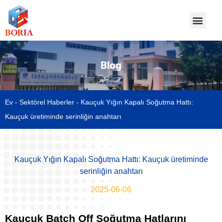
Blog
Ev
-
Sektörel Haberler
-
Kauçuk Yığın Kapalı Soğutma Hattı:
Kauçuk üretiminde serinliğin anahtarı
Kauçuk Yığın Kapalı Soğutma Hattı: Kauçuk üretiminde
serinliğin anahtarı
2025-06-06
Kauçuk Batch Off Soğutma Hatlarını