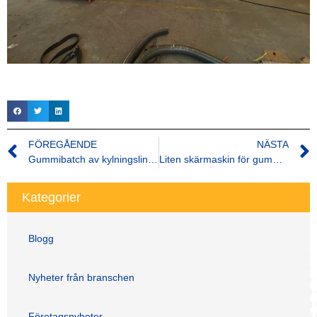
FÖREGÅENDE
NÄSTA
Gummibatch av kylningslinje: Nyckeln till svalka i gummiproduktionen
Liten skärmaskin för gummiremsor
Kategorier
Blogg
Nyheter från branschen
Företagsnyheter