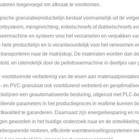
isatoren toegevoegd om afbraak te voorkomen.
pische granulatieproductielijn bestaat voornamelijk uit de vol
ortsysteem, menginrichting, enkelschroefs of dubbelschroefs extr
iseermachine en systeem voor het verzamelen en verpakken van
 hele productielijn en is verantwoordelijk voor het verwarmen 
 transporteren naar de matrijskop. De materialen worden dan do
told, en uiteindelijk door de pelletiseermachine in deeltjes va
 voortdurende verbetering van de eisen aan materiaalprestaties
 en PVC-granulaat ook voortdurend verbeterd en geoptimalis
tielijnen een geautomatiseerde besturing, uitgerust met PLC-b
illende parameters in het productieproces in realtime kunnen be
tkwaliteit te garanderen. Daarnaast zijn energiebesparing en 
ngen geworden in het huidige onderzoek naar en de ontwikkeli
ebesparende motoren, efficiënte warmtewisselingssystemen en