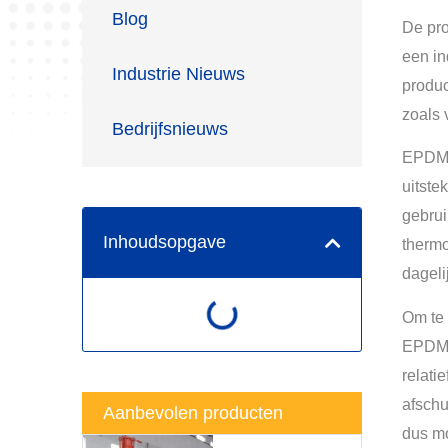
Blog
De pro
een in
Industrie Nieuws
produc
zoals 
Bedrijfsnieuws
EPDM i
uitste
gebrui
Inhoudsopgave
thermo
dagel
Om te 
EPDM- 
relati
afschu
Aanbevolen producten
dus mo