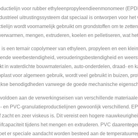
ductielijn voor rubber ethyleenpropyleendieenmonomeer (EPDM) 
dustrieel uitrustingssysteem dat speciaal is ontworpen voor h
tielijn wordt voornamelijk gebruikt om grondstoffen om te zette
verwarmen, mengen, extruderen, koelen en pelletiseren, wat he
s een ternair copolymeer van ethyleen, propyleen en een klei
kende weerbestendigheid, verouderingsbestendigheid en weerst
kt in waterdichte bouwmaterialen, auto-onderdelen, draad- en
plast voor algemeen gebruik, wordt veel gebruikt in buizen, pro
ijkse benodigdheden vanwege de goede mechanische eigenscha
voldoen aan de verwerkingseisen van verschillende materiaale
en PVC-granulatieproductielijnen gewoonlijk verschillend. EPD
ef zacht en zeer viskeus is. Dit vereist een hogere nauwkeurigh
ifcapaciteit tijdens het mengen en extruderen. PVC daarentegen
et er speciale aandacht worden besteed aan de temperatuurreg