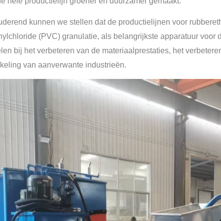
de hele productielijn groener en duurzamer gemaakt.
derend kunnen we stellen dat de productielijnen voor rubber
nylchloride (PVC) granulatie, als belangrijkste apparatuur voor
elen bij het verbeteren van de materiaalprestaties, het verbeter
keling van aanverwante industrieën.