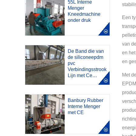
55L Interne
stabil
Menger
Kneedmachine
Een ty
onder druk
transp
pellet
van de
De Band die van
en het
de siliconeepdm
en ges
pvc
Verbindingsstrook
Met de
Lijn met Ce
uitdrijft
EPDM-
produc
Banbury Rubber
versch
Interne Menger
produc
met CE
richti
energi