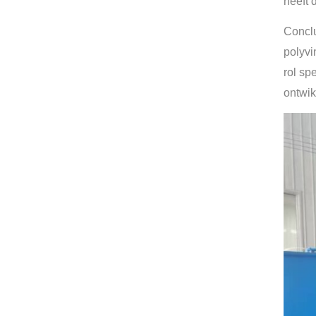
heeft 
Conclu
polyvi
rol sp
ontwik