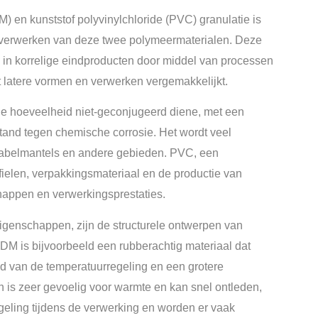
en kunststof polyvinylchloride (PVC) granulatie is
et verwerken van deze twee polymeermaterialen. Deze
n in korrelige eindproducten door middel van processen
t latere vormen en verwerken vergemakkelijkt.
ne hoeveelheid niet-geconjugeerd diene, met een
and tegen chemische corrosie. Het wordt veel
 kabelmantels en andere gebieden. PVC, een
fielen, verpakkingsmateriaal en de productie van
ppen en verwerkingsprestaties.
igenschappen, zijn de structurele ontwerpen van
M is bijvoorbeeld een rubberachtig materiaal dat
eid van de temperatuurregeling en een grotere
 is zeer gevoelig voor warmte en kan snel ontleden,
eling tijdens de verwerking en worden er vaak